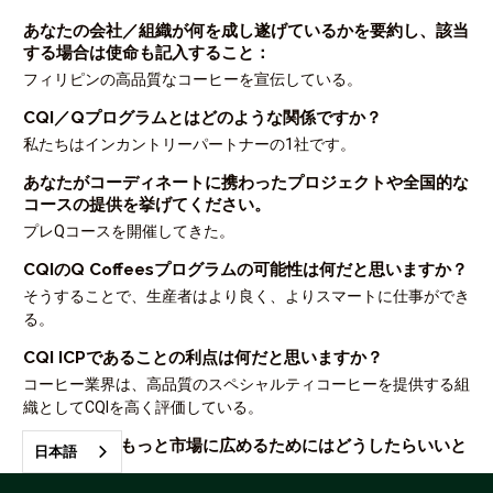
あなたの会社／組織が何を成し遂げているかを要約し、該当
する場合は使命も記入すること：
フィリピンの高品質なコーヒーを宣伝している。
CQI／Qプログラムとはどのような関係ですか？
私たちはインカントリーパートナーの1社です。
あなたがコーディネートに携わったプロジェクトや全国的な
コースの提供を挙げてください。
プレQコースを開催してきた。
CQIのQ Coffeesプログラムの可能性は何だと思いますか？
そうすることで、生産者はより良く、よりスマートに仕事ができ
る。
CQI ICPであることの利点は何だと思いますか？
コーヒー業界は、高品質のスペシャルティコーヒーを提供する組
織としてCQIを高く評価している。
Qコーヒーをもっと市場に広めるためにはどうしたらいいと
日本語
思いますか？